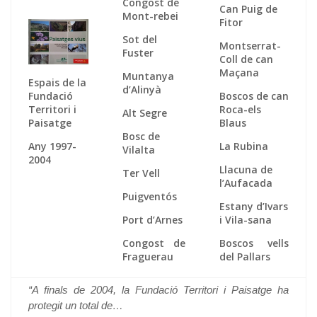
Congost de
Can Puig de
Mont-rebei
Fitor
Sot del
Montserrat-
Fuster
Coll de can
Maçana
Muntanya
Espais de la
d’Alinyà
Fundació
Boscos de can
Territori i
Roca-els
Alt Segre
Paisatge
Blaus
Bosc de
Any 1997-
La Rubina
Vilalta
2004
Llacuna de
Ter Vell
l’Aufacada
Puigventós
Estany d’Ivars
Port d’Arnes
i Vila-sana
Congost de
Boscos vells
Fraguerau
del Pallars
“A finals de 2004, la Fundació Territori i Paisatge ha
protegit un total de…