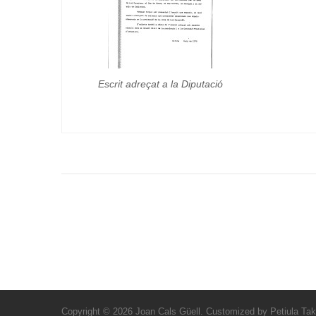
Escrit adreçat a la Diputació
Copyright © 2026
Joan Cals Güell
. Customized by
Petiula Ta