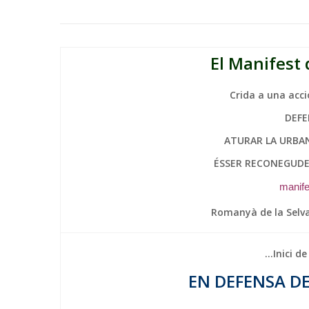
El Manifest 
Crida a una ac
DEFE
ATURAR LA URBA
ÉSSER RECONEGUDE
manife
Romanyà de la Selva
…Inici d
EN DEFENSA D