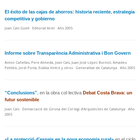
El éxito de las cajas de ahorros: historia reciente, estrategia
competitiva y gobierno
Joan Cals Güell · Editorial Ariel · Año 2005
Informe sobre Transparència Administrativa i Bon Govern
Anton Cañellas, Pere Almeda, Joan Cals, Juan José López Burniol, Amadeu
Petitbó, Jordi Porta, Eulàlia Vintró y otros · Generalitat de Catalunya · Año 2005
“Conclusions”
,
en la obra col·lectiva
Debat Costa Brava: un
futur sostenible
Joan Cals · Demarcació de Girona del Col·legi d’Arquitectes de Catalunya · Año
2005
«La protecció d’espais en la nova economia rural»
en el ciclo