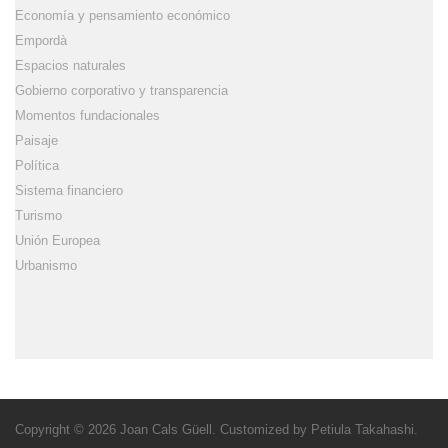
Economía y pensamiento económico
Empordà
Espacios naturales
Gobierno corporativo y transparencia
Momentos fundacionales
Paisaje
Política
Sistema financiero
Turismo
Unión Europea
Urbanismo
Copyright © 2026
Joan Cals Güell
. Customized by
Petiula Takahashi
.