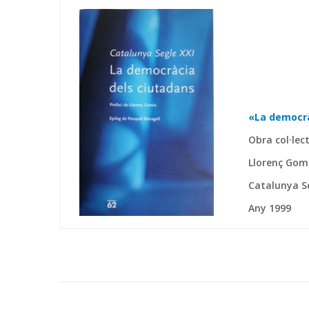
«La democrà
Obra col·lec
Llorenç Gomi
Catalunya S
Any 1999