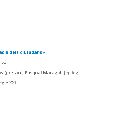
cia dels ciutadans»
tiva
s (prefaci), Pasqual Maragall (epíleg)
egle XXI