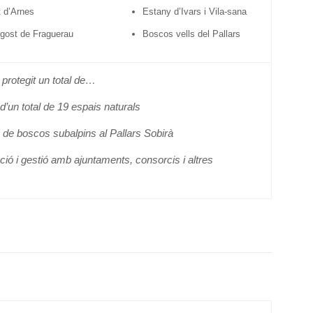
t d’Arnes
Estany d’Ivars i Vila-sana
gost de Fraguerau
Boscos vells del Pallars
a protegit un total de…
ó d’un total de 19 espais naturals
 de boscos subalpins al Pallars Sobirà
ó i gestió amb ajuntaments, consorcis i altres