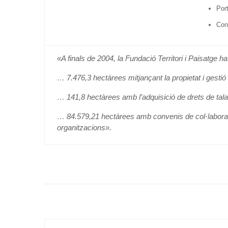
Por
Con
«A finals de 2004, la Fundació Territori i Paisatge h
… 7.476,3 hectàree
s mitjançant la propietat i gesti
… 141,8 hectàrees amb l’adquisició de drets de tala
… 84.579,21 hectàrees amb convenis de col·laboraci
organitzacions».