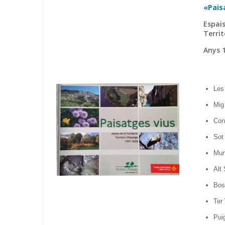
«Pais
Espais
Territ
Anys 
Les
Mig
Con
Sot 
Mun
Alt
Bosc
Ter 
Pui