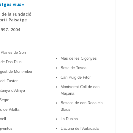
atges vius»
 de la Fundació
ori i Paisatge
1997- 2004
 Planes de Son
Mas de les Cigonyes
 de Dos Rius
Bosc de Tosca
gost de Mont-rebei
Can Puig de Fitor
del Fuster
Montserrat-Coll de can
tanya d’Alinyà
Maçana
 Segre
Boscos de can Roca-els
 de Vilalta
Blaus
Vell
La Rubina
gventós
Llacuna de l’Aufacada